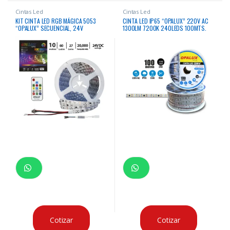
Cintas Led
Cintas Led
KIT CINTA LED RGB MÁGICA 5053
CINTA LED IP65 “OPALUX” 220V AC
“OPALUX” SECUENCIAL, 24V
1300LM 7200K 240LEDS 100MTS.
C/CONTOL, 10 METROS 300 EF
MASTERX40
Cotizar
Cotizar