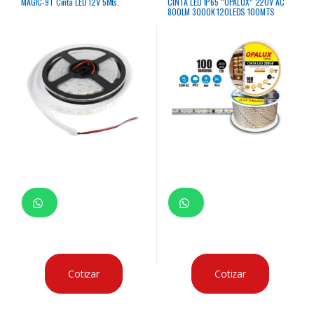
MAGIC-9T Cinta LED 12V 5Mts.
CINTA LED IP65 “OPALUX” 220V AC
800LM 3000K 120LEDS 100MTS
295WATTS, 1.5AMP
Cotizar
Cotizar