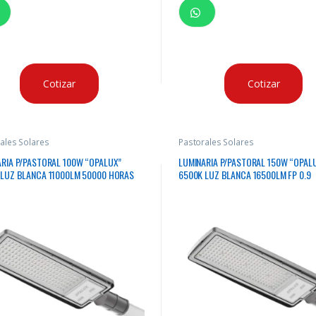
Cotizar
Cotizar
ales Solares
Pastorales Solares
RIA P/PASTORAL 100W “OPALUX”
LUMINARIA P/PASTORAL 150W “OPAL
 LUZ BLANCA 11000LM 50000 HORAS
6500K LUZ BLANCA 16500LM FP 0.9
A FP 0.9