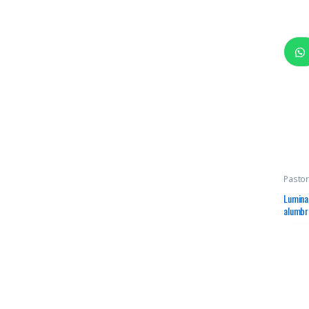
Pastor
Lumina
alumbra
todo en