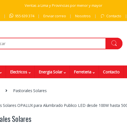
Ventas a Lima y Provincias por menor y mayor
9
955 639 374
Enviar correo
Nosotros
Contacto
Electricos
Energia Solar
Ferreteria
Contacto
Pastorales Solares
es Solares OPALUX para Alumbrado Publico LED desde 100W hasta 500
ales Solares