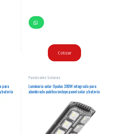
Cotizar
Pastorales Solares
a para
Luminaria solar Opalux 300W integrada para
y batería
alumbrado publico incluye panel solar y batería
todo en uno, para montaje en pastoral