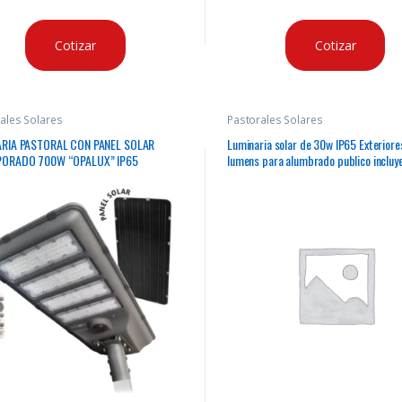
Cotizar
Cotizar
ales Solares
Pastorales Solares
RIA PASTORAL CON PANEL SOLAR
Luminaria solar de 30w IP65 Exterior
PORADO 700W “OPALUX” IP65
lumens para alumbrado publico incluy
NIO
solar y batería todo en uno, para mont
pastoral