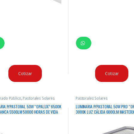
Cotizar
Cotizar
rado Publico
,
Pastorales Solares
Pastorales Solares
ARIA P/PASTORAL 50W “OPALUX” 6500K
LUMINARIA P/PASTORAL 50W PRO “O
LANCA 5500LM 50000 HORAS DE VIDA
3000K LUZ CÁLIDA 6000LM MASTER