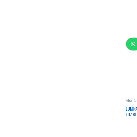
Alumb
LUMIN
LUZ B
FP 0.9