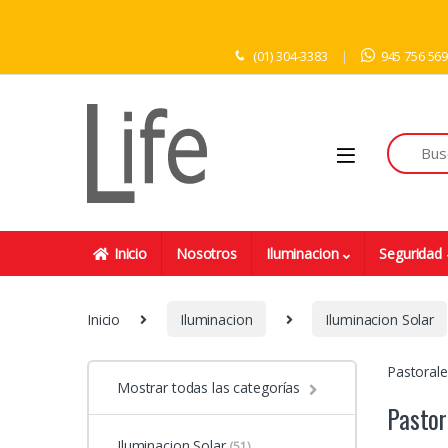
Skip to navigation
Skip to content
(01) 304-3383
945 756 56
Inicio
Nosotros
Iluminacion
Seguridad
Inicio
Iluminacion
Iluminacion Solar
Pastoral
Mostrar todas las categorías
Pastor
Iluminacion Solar
(51)