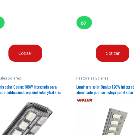
Cotizar
Cotizar
ales Solares
Pastorales Solares
ria solar Opalux 100W integrada para
Luminaria solar Opalux 120W integrad
do publico incluye panel solar y batería
alumbrado publico incluye panel solar 
 uno, para montaje en pastoral
todo en uno, para montaje en pastoral