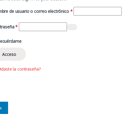
Obligatorio
bre de usuario o correo electrónico
*
Obligatorio
traseña
*
ecuérdame
Acceso
idaste la contraseña?
n