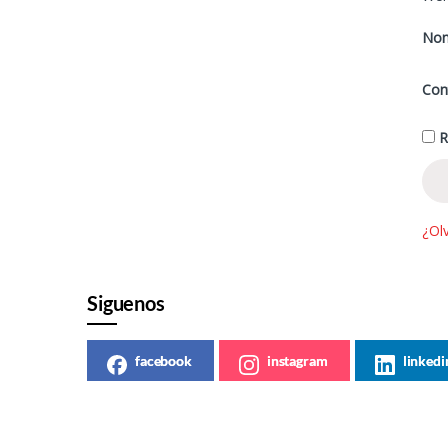
Nom
Con
R
¿Olv
Siguenos
facebook
instagram
linkedi