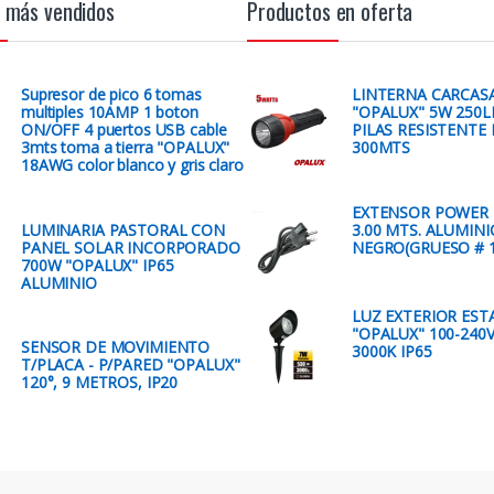
 más vendidos
Productos en oferta
Supresor de pico 6 tomas
LINTERNA CARCASA
multiples 10AMP 1 boton
"OPALUX" 5W 250L
ON/OFF 4 puertos USB cable
PILAS RESISTENTE 
3mts toma a tierra "OPALUX"
300MTS
18AWG color blanco y gris claro
EXTENSOR POWER 
LUMINARIA PASTORAL CON
3.00 MTS. ALUMINI
PANEL SOLAR INCORPORADO
NEGRO(GRUESO # 1
700W "OPALUX" IP65
ALUMINIO
LUZ EXTERIOR EST
"OPALUX" 100-240
SENSOR DE MOVIMIENTO
3000K IP65
T/PLACA - P/PARED "OPALUX"
120°, 9 METROS, IP20