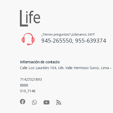
¿Tienes preguntas? ¡Llámanos 24/7!
945-265550, 955-639374
Información de contacto
Calle Los Laureles 104, Urb. Valle Hermoso Surco, Lima –
71427321893
8888
519_7148