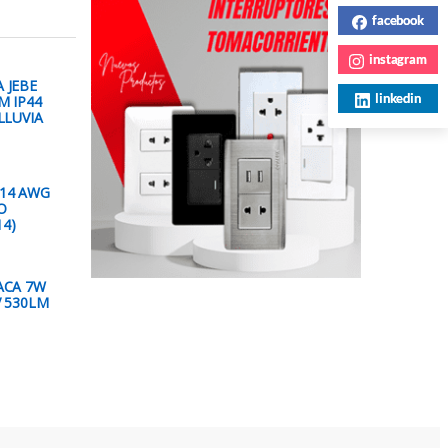
facebook
instagram
 JEBE
linkedin
M IP44
LLUVIA
14 AWG
O
4)
ACA 7W
V 530LM