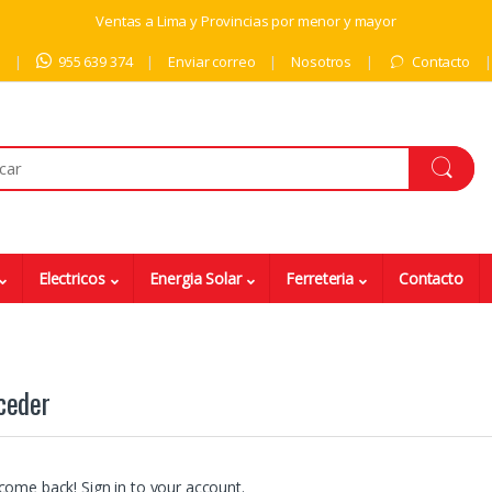
Ventas a Lima y Provincias por menor y mayor
9
955 639 374
Enviar correo
Nosotros
Contacto
Electricos
Energia Solar
Ferreteria
Contacto
ceder
come back! Sign in to your account.