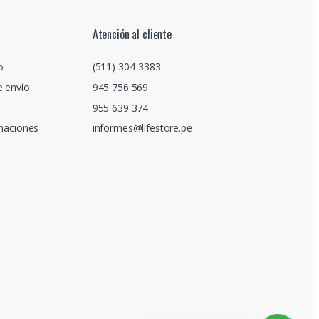
Atención al cliente
o
(511) 304-3383
e envío
945 756 569
955 639 374
amaciones
informes@lifestore.pe