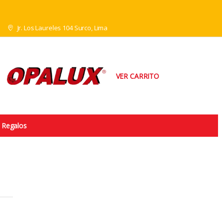
Jr. Los Laureles 104 Surco, Lima
VER CARRITO
Regalos