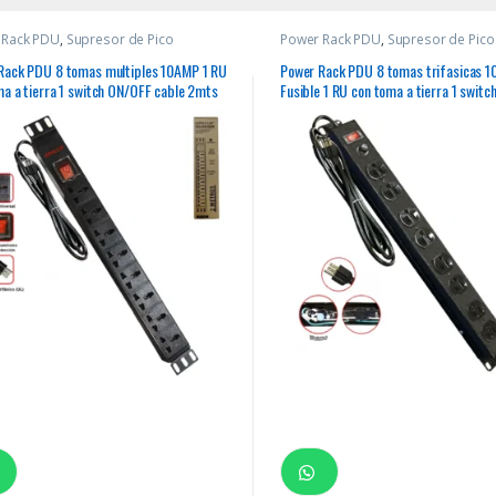
 Rack PDU
,
Supresor de Pico
Power Rack PDU
,
Supresor de Pico
Rack PDU 8 tomas multiples 10AMP 1 RU
Power Rack PDU 8 tomas trifasicas 
ma a tierra 1 switch ON/OFF cable 2mts
Fusible 1 RU con toma a tierra 1 swit
“OPALUX” color negro
cable 2mts 14AWG 100% Cobre “OP
color negro