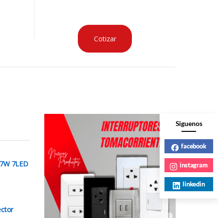
Cotizar
Siguenos
facebook
 7W 7LED
instagram
linkedin
ctor