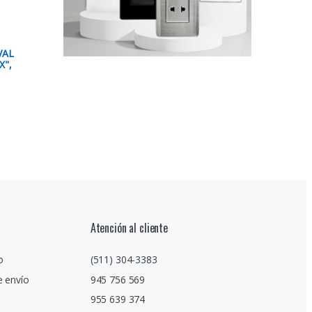
VAL
X",
Atención al cliente
o
(511) 304-3383
e envío
945 756 569
955 639 374