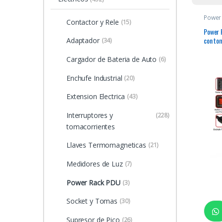
Power
Contactor y Rele
(15)
Power 
con to
Adaptador
(34)
16AWG 
Cargador de Bateria de Auto
(6)
Enchufe Industrial
(20)
Extension Electrica
(43)
Interruptores y
(228)
tomacorrientes
Llaves Termomagneticas
(21)
Medidores de Luz
(7)
Power Rack PDU
(3)
Socket y Tomas
(30)
Supresor de Pico
(26)