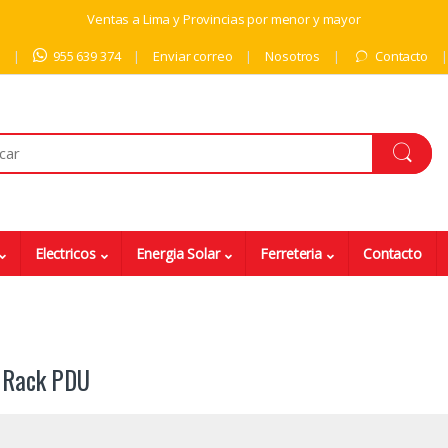
Ventas a Lima y Provincias por menor y mayor
9
955 639 374
Enviar correo
Nosotros
Contacto
Electricos
Energia Solar
Ferreteria
Contacto
 Rack PDU