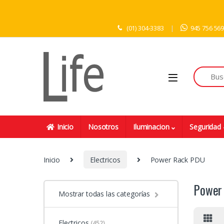
Skip to navigation
Skip to content
(01) 304-3383
945 756 56
Inicio
Nosotros
Iluminacion
Seguridad
Inicio
Electricos
Power Rack PDU
Power
Mostrar todas las categorías
Electricos
(452)