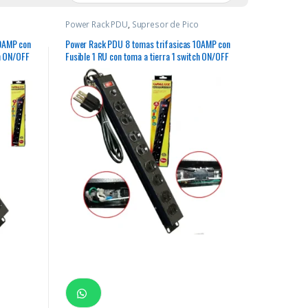
Power Rack PDU
,
Supresor de Pico
10AMP con
Power Rack PDU 8 tomas trifasicas 10AMP con
ch ON/OFF
Fusible 1 RU con toma a tierra 1 switch ON/OFF
ALUX”
cable 3mts 14AWG 100% Cobre “OPALUX”
color negro