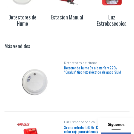
Detectores de
Estacion Manual
Luz
Humo
Estroboscopica
Más vendidos
Detectores de Humo
Detector de humo 9v a batería y 220v
“Opalux” tipo fotoeléctrico delgado SLIM
para sobreponer 100% Original
Luz Estroboscopica
Siguenos
Sirena estrobo LED 6v-12v “Opalux”
color rojo para sistemas de alarmas