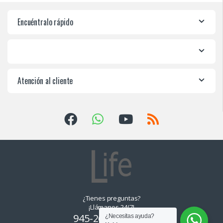
Encuéntralo rápido
Atención al cliente
¿Tienes preguntas?
¡Llámanos 24/7!
945-265550, 955-
¿Necesitas ayuda?