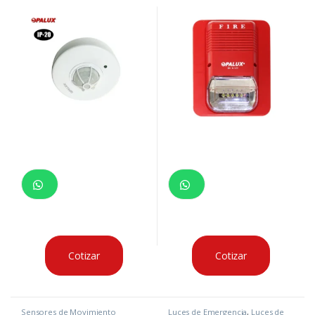
tecnología PIR instalación hasta 4mts
alarmas contra incendio
altura tiempo 10 seg – 3 min.
centralizados
Cotizar
Cotizar
Sensores de Movimiento
Luces de Emergencia
,
Luces de