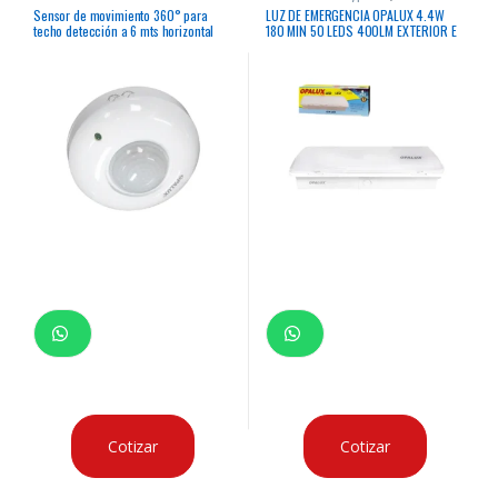
Emergencia
Sensor de movimiento 360° para
LUZ DE EMERGENCIA OPALUX 4.4W
techo detección a 6 mts horizontal
180 MIN 50 LEDS 400LM EXTERIOR E
tecnología PIR instalación hasta 4mts
INTERIOR IP65
altura tiempo 10 seg – 7 min.
Cotizar
Cotizar