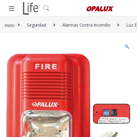
Skip to navigation
Skip to content
Inicio
Seguridad
Alarmas Contra Incendio
Luz E