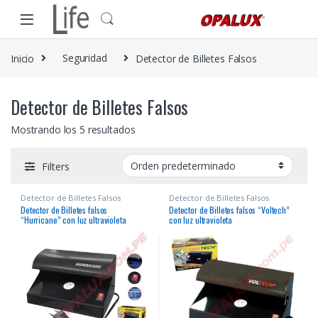
Skip to navigation
Skip to content
Inicio
Seguridad
Detector de Billetes Falsos
Detector de Billetes Falsos
Mostrando los 5 resultados
Filters
Detector de Billetes Falsos
Detector de Billetes Falsos
Detector de Billetes falsos
Detector de Billetes falsos “Voltech”
“Hurricane” con luz ultravioleta
con luz ultravioleta