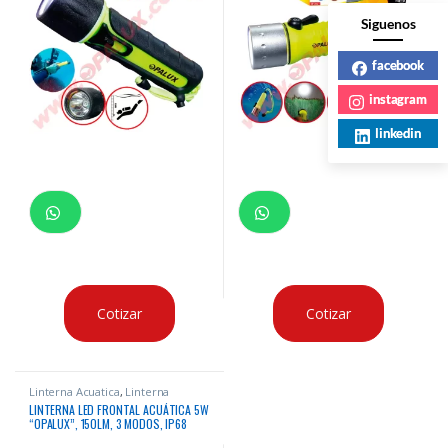
Siguenos
facebook
instagram
linkedin
Cotizar
Cotizar
Linterna Acuatica
,
Linterna
Frontal
LINTERNA LED FRONTAL ACUÁTICA 5W
“OPALUX”, 150LM, 3 MODOS, IP68