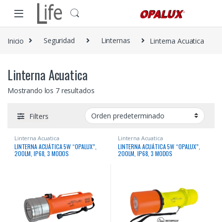
Skip to navigation
Skip to content
Inicio
Seguridad
Linternas
Linterna Acuatica
Linterna Acuatica
Mostrando los 7 resultados
Filters
Linterna Acuatica
Linterna Acuatica
LINTERNA ACUÁTICA 5W “OPALUX”,
LINTERNA ACUÁTICA 5W “OPALUX”,
200LM, IP68, 3 MODOS
200LM, IP68, 3 MODOS