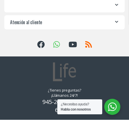
Atención al cliente
¿Tienes preguntas?
¡Llámanos 24/7!
945-265550, 955-
¿Necesitas ayuda?
639374
Habla con nosotros