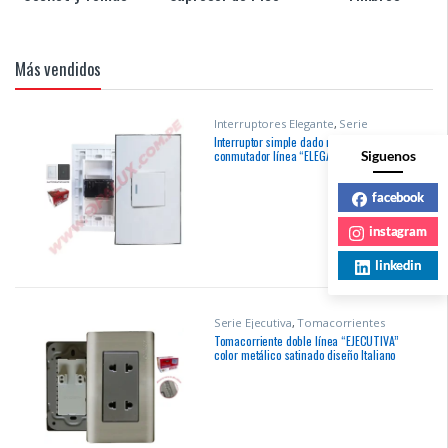
Más vendidos
Interruptores Elegante
,
Serie
Elegante
Interruptor simple dado mediano
Siguenos
conmutador línea “ELEGANT” color
blanco diseño Italiano con indicador
visual nocturno fotoluminicente marca
facebook
“Opalux”
instagram
linkedin
Serie Ejecutiva
,
Tomacorrientes
Ejecutiva
Tomacorriente doble línea “EJECUTIVA”
color metálico satinado diseño Italiano
marca “Opalux”