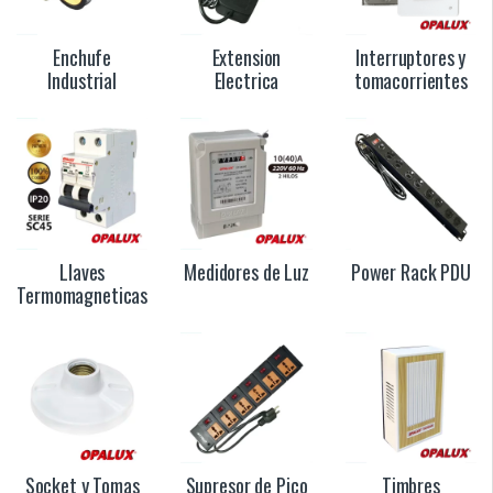
Enchufe
Extension
Interruptores y
Industrial
Electrica
tomacorrientes
Llaves
Medidores de Luz
Power Rack PDU
Termomagneticas
Socket y Tomas
Supresor de Pico
Timbres