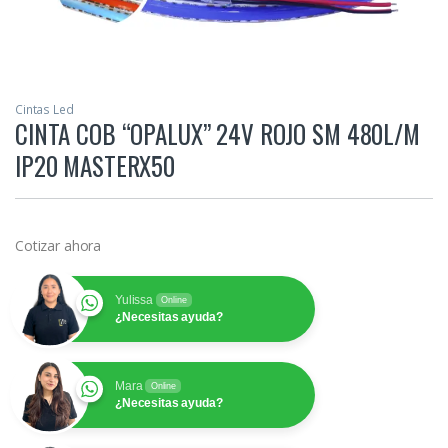
Cintas Led
CINTA COB “OPALUX” 24V ROJO SM 480L/M
IP20 MASTERX50
Cotizar ahora
Yulissa
Online
¿Necesitas ayuda?
Mara
Online
¿Necesitas ayuda?