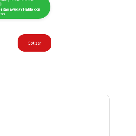
sitas ayuda? Habla con
ros
Cotizar