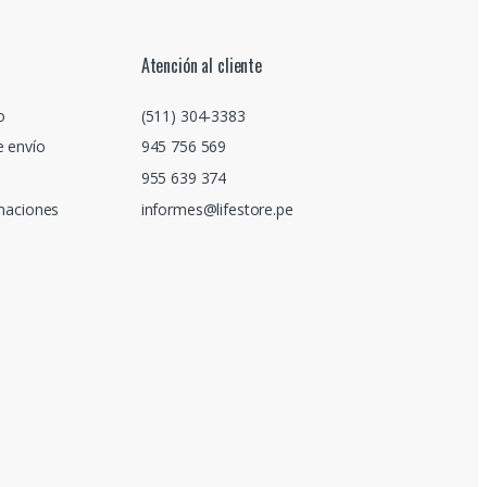
Atención al cliente
o
(511) 304-3383
e envío
945 756 569
955 639 374
amaciones
informes@lifestore.pe