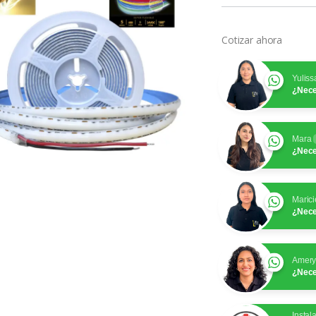
Cotizar ahora
Yuliss
¿Nece
Mara
¿Nece
Marici
¿Nece
Amer
¿Nece
Instal