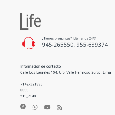
¿Tienes preguntas? ¡Llámanos 24/7!
945-265550, 955-639374
Información de contacto
Calle Los Laureles 104, Urb. Valle Hermoso Surco, Lima –
71427321893
8888
519_7148