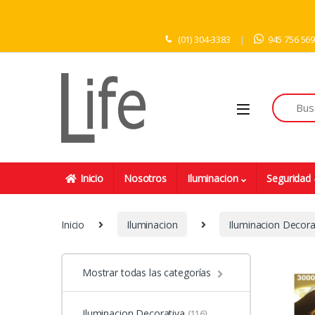
Skip to navigation
Skip to content
(01) 304-3383
945 756 56
Inicio
Nosotros
Iluminacion
Seguridad
Inicio
Iluminacion
Iluminacion Decora
Mostrar todas las categorías
Iluminacion Decorativa
(116)