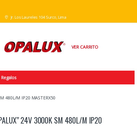
Jr. Los Laureles 104 Surco, Lima
VER CARRITO
Regalos
SM 480L/M IP20 MASTERX50
PALUX” 24V 3000K SM 480L/M IP20