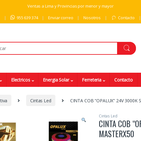
Ventas a Lima y Provincias por menor y mayor
9
955 639 374
Enviar correo
Nosotros
Contacto
Electricos
Energia Solar
Ferreteria
Contacto
tiva
Cintas Led
CINTA COB “OPALUX” 24V 3000K 
Cintas Led
CINTA COB “O
MASTERX50