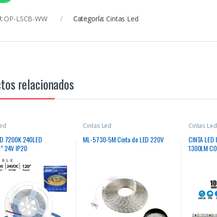
:
OP-LSCB-WW
Categoría:
Cintas Led
tos relacionados
Led
Cintas Led
Cintas Led
ED 7200K 240LED
ML-5730-5M Cinta de LED 220V
CINTA LED 
” 24V IP20
1300LM CO
100MTS.