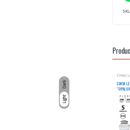
SKU
Produc
Cintas 
Dark
CINTA L
“OPALUX
Light