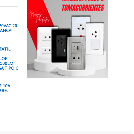
20VAC 20
LANCA
TATIL
LOR
1500LM
GA TIPO C
 10A
BRE,