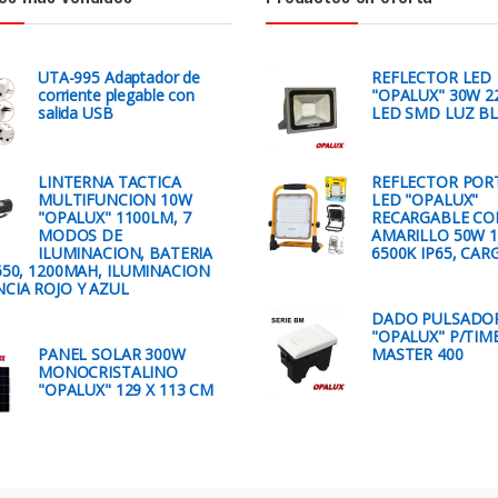
UTA-995 Adaptador de
REFLECTOR LED
corriente plegable con
"OPALUX" 30W 2
salida USB
LED SMD LUZ B
LINTERNA TACTICA
REFLECTOR POR
MULTIFUNCION 10W
LED "OPALUX"
"OPALUX" 1100LM, 7
RECARGABLE CO
MODOS DE
AMARILLO 50W 
ILUMINACION, BATERIA
6500K IP65, CAR
650, 1200MAH, ILUMINACION
CIA ROJO Y AZUL
DADO PULSADOR
"OPALUX" P/TIM
PANEL SOLAR 300W
MASTER 400
MONOCRISTALINO
"OPALUX" 129 X 113 CM