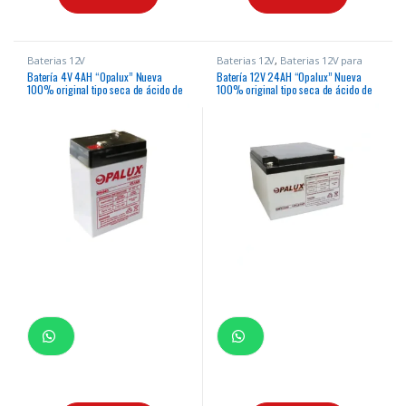
Baterias 12V
Baterias 12V
,
Baterias 12V para
Paneles Solares
Batería 4V 4AH “Opalux” Nueva
Batería 12V 24AH “Opalux” Nueva
100% original tipo seca de ácido de
100% original tipo seca de ácido de
plomo para luces de emergencia,
plomo para paneles solares
balanzas y otros