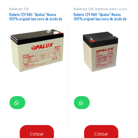
Baterias 12V
Baterias 12V
,
Baterias para Luces
de Emergencia
Batería 12V 9AH “Opalux” Nueva
Batería 12V 4AH “Opalux” Nueva
100% original tipo seca de ácido de
100% original tipo seca de ácido de
plomo para paneles de alarma, luces
plomo para paneles de alarma, luces
de emergencia, ups, etc
de emergencia, ups, etc
Cotizar
Cotizar